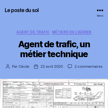
Le poste du sol
Menu
Catégories
AGENT DE TRAFIC
MÉTIERS DE L'AÉRIEN
Agent de trafic, un
métier technique
sur
Par
Cécile
22 avril 2020
2 commentaires
Auteur
Date
Ag
de
de
de
l’article
l’article
traf
un
mét
tec