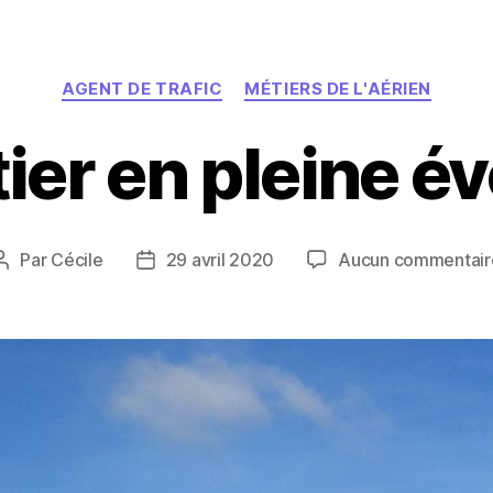
Catégories
AGENT DE TRAFIC
MÉTIERS DE L'AÉRIEN
ier en pleine év
Par
Cécile
29 avril 2020
Aucun commentair
Auteur
Date
de
de
l’article
l’article