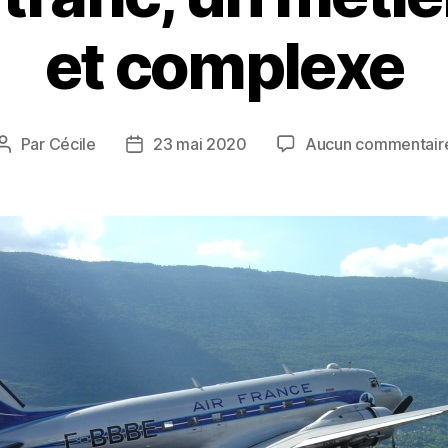
et complexe
Par
Cécile
23 mai 2020
Aucun commentair
Auteur
Date
de
de
l’article
l’article