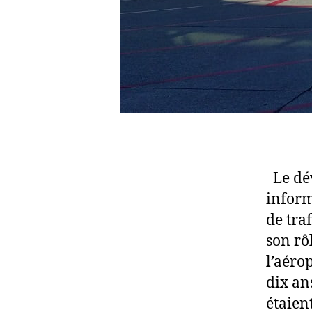
Le dév
inform
de tra
son rô
l’aéro
dix an
étaien