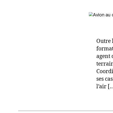
Outre 
format
agent 
terrain
Coordi
ses ca
l’air [