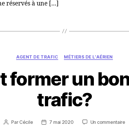
ine réservés à une […]
Catégories
AGENT DE TRAFIC
MÉTIERS DE L'AÉRIEN
former un bon
trafic?
s
Par
Cécile
7 mai 2020
Un commentaire
Auteur
Date
C