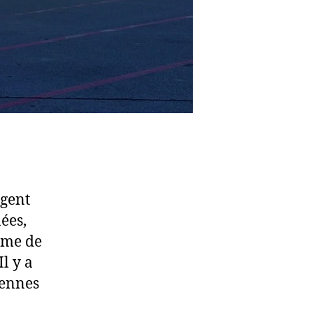
agent
ées,
sme de
l y a
iennes