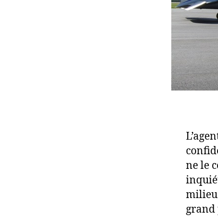
L’agen
confid
ne le c
inquié
milieu
grand 