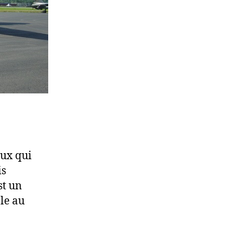
eux qui
is
st un
le au