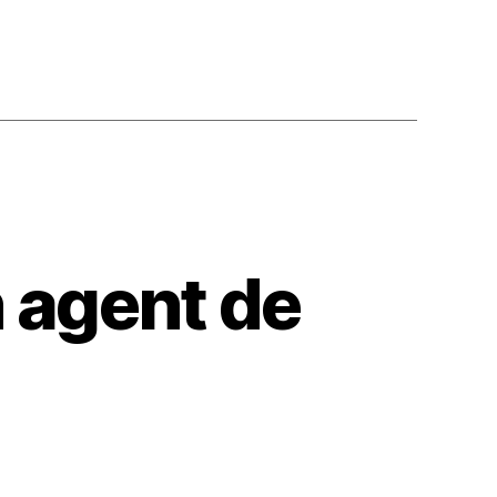
 agent de
ur
omment