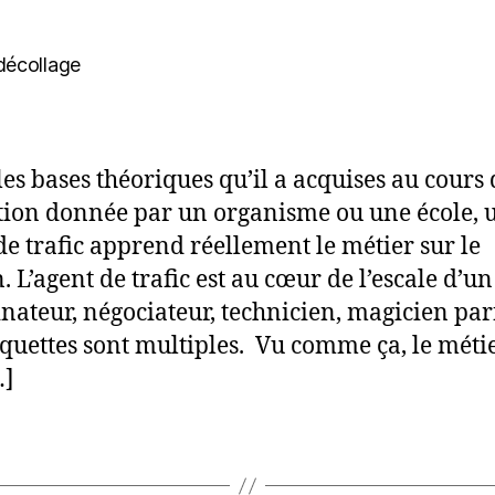
de
de
f
l’article
l’article
u
b
a
d
tr
les bases théoriques qu’il a acquises au cours
ion donnée par un organisme ou une école, 
de trafic apprend réellement le métier sur le
. L’agent de trafic est au cœur de l’escale d’un
nateur, négociateur, technicien, magicien parf
squettes sont multiples. Vu comme ça, le méti
…]